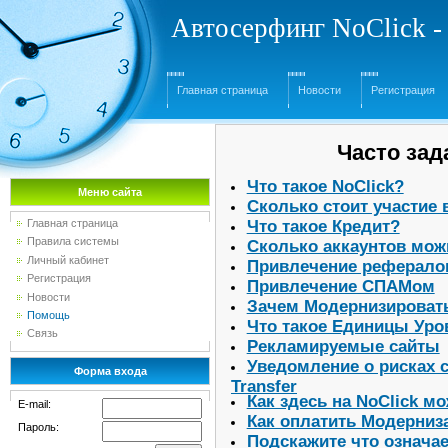
Автосерфинг NoClick -
Главная страница
Новости
Регистрация
Часто за
Что такое NoClick?
Меню сайта
Сколько стоит участие 
Что такое Кредит?
Главная страница
Правила системы
Сколько аккаунтов можн
Личный кабинет
Привлечение реферало
Регистрация
Привлечение СПАМом
Новости
Зачем Модернизировать
Помощь
Что такое Единицы Уро
Связь
Рекламируемые сайты
Уведомление о рисках 
Форма входа
Transfer
Как здесь на NoClick м
E-mail:
Как оплатить Модерниз
Пароль:
Подскажите что означа