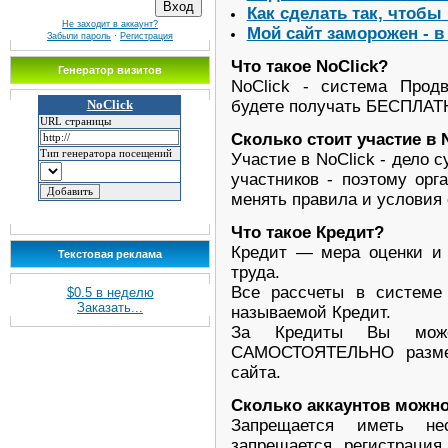
Как сделать так, чтобы
Не заходит в аккаунт?
Мой сайт заморожен - в
Забыли пароль
·
Регистрация
Что такое NoClick?
Генератор визитов
NoClick - система Прод
будете получать БЕСПЛАТ
Сколько стоит участие в 
Участие в NoClick - дело 
участников - поэтому орг
менять правила и условия
Что такое Кредит?
Кредит — мера оценки и 
Текстовая реклама
труда.
Все рассчеты в системе 
$0.5 в неделю
Заказать...
называемой Кредит.
За Кредиты Вы може
САМОСТОЯТЕЛЬНО разме
сайта.
Сколько аккаунтов можно
Запрещается иметь нес
запрещается регистрация