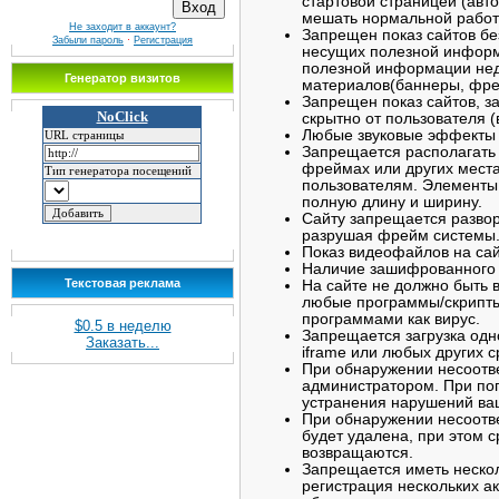
стартовой страницей (авт
мешать нормальной работ
Не заходит в аккаунт?
Запрещен показ сайтов бе
Забыли пароль
·
Регистрация
несущих полезной информ
полезной информации нед
Генератор визитов
материалов(баннеры, фрей
Запрещен показ сайтов, 
скрытно от пользователя (
Любые звуковые эффекты 
Запрещается располагать 
фреймах или других места
пользователям. Элементы
полную длину и ширину.
Сайту запрещается развор
разрушая фрейм системы
Показ видеофайлов на са
Наличие зашифрованного 
Текстовая реклама
На сайте не должно быть в
любые программы/скрипт
программами как вирус.
$0.5 в неделю
Запрещается загрузка одн
Заказать...
iframe или любых других с
При обнаружении несоотве
администратором. При поп
устранения нарушений ваш
При обнаружении несоотв
будет удалена, при этом с
возвращаются.
Запрещается иметь нескол
регистрация нескольких а