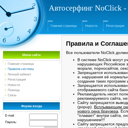
Автосерфинг NoClick -
Главная страница
Новости
Регистрация
Правила и Соглаше
Все пользователи NoClick долж
Меню сайта
В системе NoClick могут у
Главная страница
нарушающих Российское з
морали, порносайтов, секс-
Правила системы
Запрещается использовани
Личный кабинет
е. нарушения её нормальн
Регистрация
создание таких программ 
Новости
Запрещается использован
отображаемого сайта банн
Помощь
Рекламодатель несет полн
Связь
рекламируемого сайта, не
Сайту запрещается вывод
Форма входа
(popup).
Всплывающим окн
нового окна браузера
. Ес
"плавает" внутри сайта, 
E-mail:
нарушением!!!
Пароль:
Сайту запрещается предла