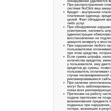
обнаружении удаляются вс
При распространении спам
системе NoClick ваш акка
Кредит - внутренняя плат
платежная единица, креди
целей. Факт обладания кр
либо услуг.
При обнаружении нарушен
усмотрение, наложить штр
администрации обжалован
восстановлению не подле
аккаунте возврату и восст
При нарушении любого пр
пользователем оплачиваем
при этом средства, потра
Если сумма штрафа, нало
количества кредитов, им
у пользователя, ему даетс
кредитов до суммы, позво
пользователь оплачивает
случае несвоевременной о
рекламировавшиеся сайты 
При наличии неоплаченны
могут быть заблокированы
показ всех рекламирующих
Претензии на работу сист
подачи претензии не позд
возникновения предмета п
поданных при нарушении д
потери, возникшие в резул