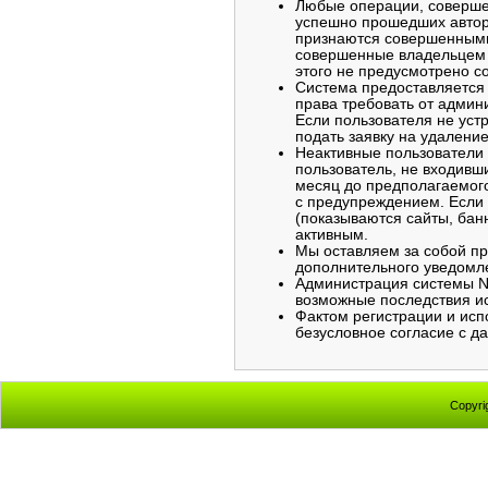
Любые операции, совершен
успешно прошедших автор
признаются совершенными
совершенные владельцем а
этого не предусмотрено с
Система предоставляется 
права требовать от адми
Если пользователя не уст
подать заявку на удаление
Неактивные пользователи
пользователь, не входивши
месяц до предполагаемого
с предупреждением. Если 
(показываются сайты, банн
активным.
Мы оставляем за собой пр
дополнительного уведомл
Администрация системы No
возможные последствия ис
Фактом регистрации и исп
безусловное согласие с д
Copyri