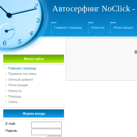
Автосерфинг NoClick -
Главная страница
Новости
Регистрация
В
Меню сайта
Главная страница
Правила системы
Личный кабинет
Регистрация
Новости
Помощь
Связь
Форма входа
E-mail:
Пароль: