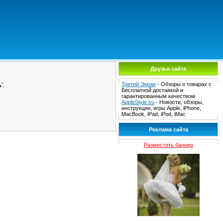
Друзья сайта
ь
'.
Третий Экран
- Обзоры о товарах с
Бесплатной доставкой и
гарантированным качеством
AppleStyle.su
- Новости, обзоры,
инструкции, игры Apple, iPhone,
MacBook, iPad, iPod, iMac
Реклама сайта
Разместить баннер